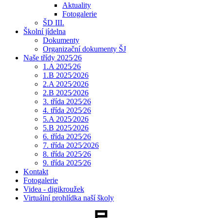
Aktuality
Fotogalerie
ŠD III.
Školní jídelna
Dokumenty
Organizační dokumenty ŠJ
Naše třídy 2025⁄26
1.A 2025⁄26
1.B 2025⁄2026
2.A 2025⁄2026
2.B 2025⁄2026
3. třída 2025⁄26
4. třída 2025⁄26
5.A 2025⁄2026
5.B 2025⁄2026
6. třída 2025⁄26
7. třída 2025⁄2026
8. třída 2025⁄26
9. třída 2025⁄26
Kontakt
Fotogalerie
Videa - digikroužek
Virtuální prohlídka naší školy