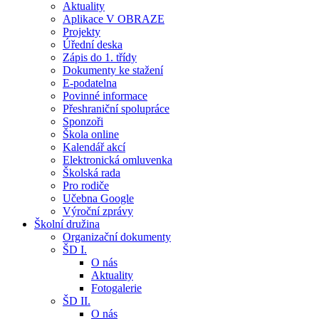
Aktuality
Aplikace V OBRAZE
Projekty
Úřední deska
Zápis do 1. třídy
Dokumenty ke stažení
E-podatelna
Povinné informace
Přeshraniční spolupráce
Sponzoři
Škola online
Kalendář akcí
Elektronická omluvenka
Školská rada
Pro rodiče
Učebna Google
Výroční zprávy
Školní družina
Organizační dokumenty
ŠD I.
O nás
Aktuality
Fotogalerie
ŠD II.
O nás