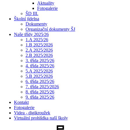
Aktuality
Fotogalerie
ŠD III.
Školní jídelna
Dokumenty
Organizační dokumenty ŠJ
Naše třídy 2025⁄26
1.A 2025⁄26
1.B 2025⁄2026
2.A 2025⁄2026
2.B 2025⁄2026
3. třída 2025⁄26
4. třída 2025⁄26
5.A 2025⁄2026
5.B 2025⁄2026
6. třída 2025⁄26
7. třída 2025⁄2026
8. třída 2025⁄26
9. třída 2025⁄26
Kontakt
Fotogalerie
Videa - digikroužek
Virtuální prohlídka naší školy