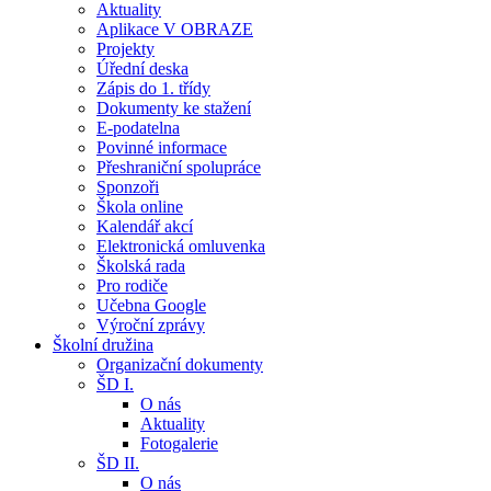
Aktuality
Aplikace V OBRAZE
Projekty
Úřední deska
Zápis do 1. třídy
Dokumenty ke stažení
E-podatelna
Povinné informace
Přeshraniční spolupráce
Sponzoři
Škola online
Kalendář akcí
Elektronická omluvenka
Školská rada
Pro rodiče
Učebna Google
Výroční zprávy
Školní družina
Organizační dokumenty
ŠD I.
O nás
Aktuality
Fotogalerie
ŠD II.
O nás