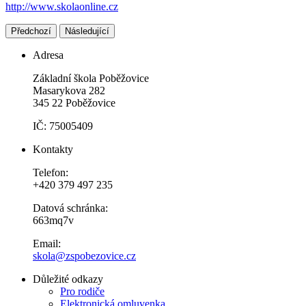
http://www.skolaonline.cz
Předchozí
Následující
Adresa
Základní škola Poběžovice
Masarykova 282
345 22 Poběžovice
IČ: 75005409
Kontakty
Telefon:
+420 379 497 235
Datová schránka:
663mq7v
Email:
skola@zspobezovice.cz
Důležité odkazy
Pro rodiče
Elektronická omluvenka