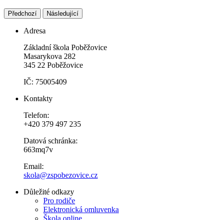
Předchozí
Následující
Adresa
Základní škola Poběžovice
Masarykova 282
345 22 Poběžovice
IČ: 75005409
Kontakty
Telefon:
+420 379 497 235
Datová schránka:
663mq7v
Email:
skola@zspobezovice.cz
Důležité odkazy
Pro rodiče
Elektronická omluvenka
Škola online