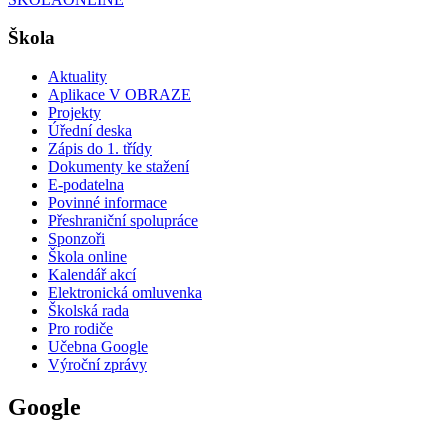
Škola
Aktuality
Aplikace V OBRAZE
Projekty
Úřední deska
Zápis do 1. třídy
Dokumenty ke stažení
E-podatelna
Povinné informace
Přeshraniční spolupráce
Sponzoři
Škola online
Kalendář akcí
Elektronická omluvenka
Školská rada
Pro rodiče
Učebna Google
Výroční zprávy
Google