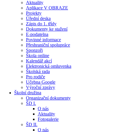
Aktuality
Aplikace V OBRAZE
Projekty
Úřední deska
Zápis do 1. třídy
Dokumenty ke stažení
E-podatelna
Povinné informace
Přeshraniční spolupráce
Sponzoři
Škola online
Kalendář akcí
Elektronická omluvenka
Školská rada
Pro rodiče
Učebna Google
Výroční zprávy
Školní družina
Organizační dokumenty
ŠD I.
O nás
Aktuality
Fotogalerie
ŠD II.
O nás