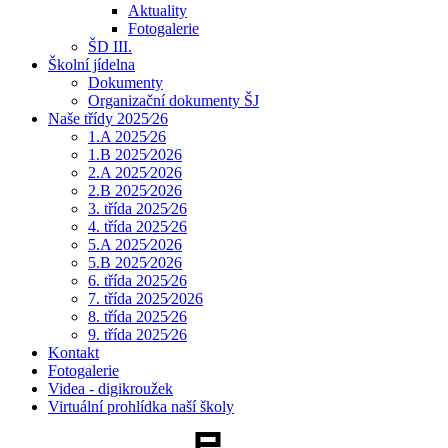
Aktuality
Fotogalerie
ŠD III.
Školní jídelna
Dokumenty
Organizační dokumenty ŠJ
Naše třídy 2025⁄26
1.A 2025⁄26
1.B 2025⁄2026
2.A 2025⁄2026
2.B 2025⁄2026
3. třída 2025⁄26
4. třída 2025⁄26
5.A 2025⁄2026
5.B 2025⁄2026
6. třída 2025⁄26
7. třída 2025⁄2026
8. třída 2025⁄26
9. třída 2025⁄26
Kontakt
Fotogalerie
Videa - digikroužek
Virtuální prohlídka naší školy