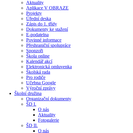
Aktuality
Aplikace V OBRAZE
Projekty
Úřední deska
Zápis do 1. třídy
Dokumenty ke stažení
E-podatelna
Povinné informace
Přeshraniční spolupráce
Sponzoři
Škola online
Kalendář akcí
Elektronická omluvenka
Školská rada
Pro rodiče
Učebna Google
Výroční zprávy
Školní družina
Organizační dokumenty
ŠD I.
O nás
Aktuality
Fotogalerie
ŠD II.
O nás