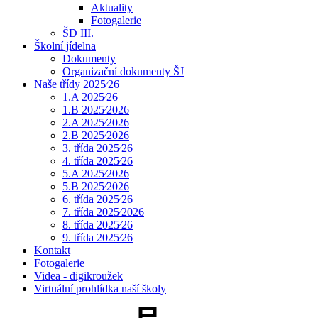
Aktuality
Fotogalerie
ŠD III.
Školní jídelna
Dokumenty
Organizační dokumenty ŠJ
Naše třídy 2025⁄26
1.A 2025⁄26
1.B 2025⁄2026
2.A 2025⁄2026
2.B 2025⁄2026
3. třída 2025⁄26
4. třída 2025⁄26
5.A 2025⁄2026
5.B 2025⁄2026
6. třída 2025⁄26
7. třída 2025⁄2026
8. třída 2025⁄26
9. třída 2025⁄26
Kontakt
Fotogalerie
Videa - digikroužek
Virtuální prohlídka naší školy