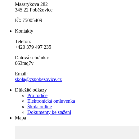
Masarykova 282
345 22 Poběžovice
IČ: 75005409
Kontakty
Telefon:
+420 379 497 235
Datová schránka:
663mq7v
Email:
skola@zspobezovice.cz
Důležité odkazy
Pro rodiče
Elektronická omluvenka
Škola online
Dokumenty ke stažení
Mapa