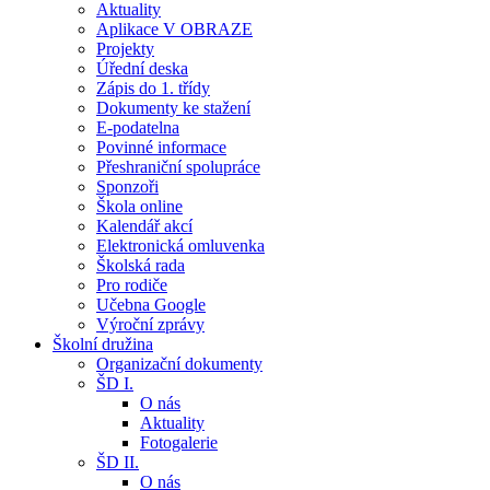
Aktuality
Aplikace V OBRAZE
Projekty
Úřední deska
Zápis do 1. třídy
Dokumenty ke stažení
E-podatelna
Povinné informace
Přeshraniční spolupráce
Sponzoři
Škola online
Kalendář akcí
Elektronická omluvenka
Školská rada
Pro rodiče
Učebna Google
Výroční zprávy
Školní družina
Organizační dokumenty
ŠD I.
O nás
Aktuality
Fotogalerie
ŠD II.
O nás