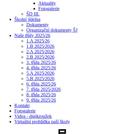
Aktuality
Fotogalerie
ŠD III.
Školní jídelna
Dokumenty
Organizační dokumenty ŠJ
Naše třídy 2025⁄26
1.A 2025⁄26
1.B 2025⁄2026
2.A 2025⁄2026
2.B 2025⁄2026
3. třída 2025⁄26
4. třída 2025⁄26
5.A 2025⁄2026
5.B 2025⁄2026
6. třída 2025⁄26
7. třída 2025⁄2026
8. třída 2025⁄26
9. třída 2025⁄26
Kontakt
Fotogalerie
Videa - digikroužek
Virtuální prohlídka naší školy