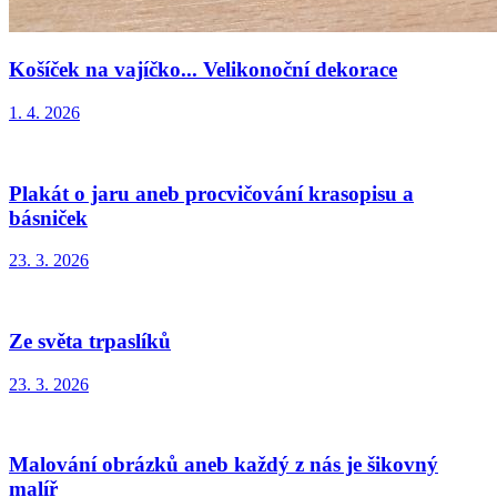
Košíček na vajíčko... Velikonoční dekorace
1. 4. 2026
Plakát o jaru aneb procvičování krasopisu a
básniček
23. 3. 2026
Ze světa trpaslíků
23. 3. 2026
Malování obrázků aneb každý z nás je šikovný
malíř