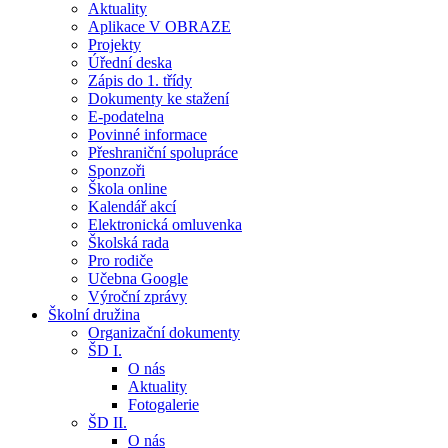
Aktuality
Aplikace V OBRAZE
Projekty
Úřední deska
Zápis do 1. třídy
Dokumenty ke stažení
E-podatelna
Povinné informace
Přeshraniční spolupráce
Sponzoři
Škola online
Kalendář akcí
Elektronická omluvenka
Školská rada
Pro rodiče
Učebna Google
Výroční zprávy
Školní družina
Organizační dokumenty
ŠD I.
O nás
Aktuality
Fotogalerie
ŠD II.
O nás