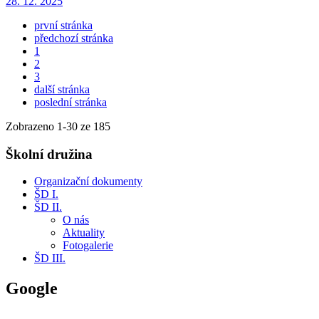
28. 12. 2025
první stránka
předchozí stránka
1
2
3
další stránka
poslední stránka
Zobrazeno
1
-
30
ze 185
Školní družina
Organizační dokumenty
ŠD I.
ŠD II.
O nás
Aktuality
Fotogalerie
ŠD III.
Google