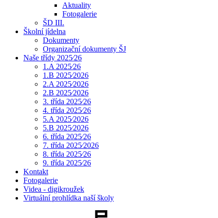
Aktuality
Fotogalerie
ŠD III.
Školní jídelna
Dokumenty
Organizační dokumenty ŠJ
Naše třídy 2025⁄26
1.A 2025⁄26
1.B 2025⁄2026
2.A 2025⁄2026
2.B 2025⁄2026
3. třída 2025⁄26
4. třída 2025⁄26
5.A 2025⁄2026
5.B 2025⁄2026
6. třída 2025⁄26
7. třída 2025⁄2026
8. třída 2025⁄26
9. třída 2025⁄26
Kontakt
Fotogalerie
Videa - digikroužek
Virtuální prohlídka naší školy