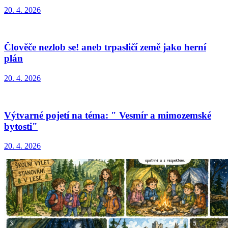
20. 4. 2026
Člověče nezlob se! aneb trpasličí země jako herní
plán
20. 4. 2026
Výtvarné pojetí na téma: " Vesmír a mimozemské
bytosti"
20. 4. 2026