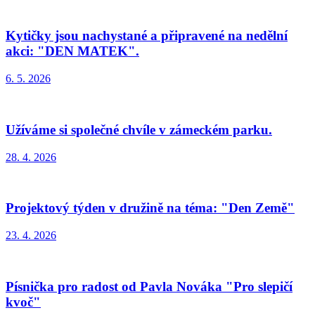
Kytičky jsou nachystané a připravené na nedělní
akci: "DEN MATEK".
6. 5. 2026
Užíváme si společné chvíle v zámeckém parku.
28. 4. 2026
Projektový týden v družině na téma: "Den Země"
23. 4. 2026
Písnička pro radost od Pavla Nováka "Pro slepičí
kvoč"