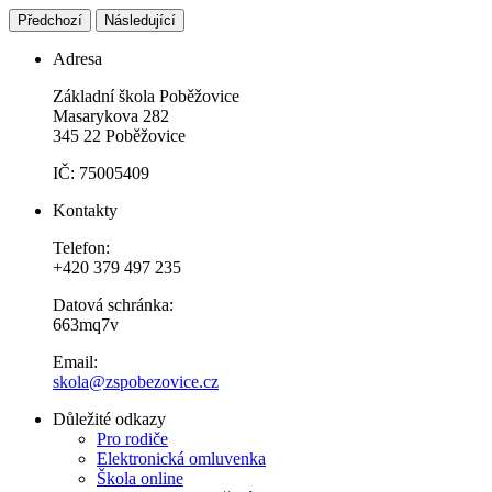
Předchozí
Následující
Adresa
Základní škola Poběžovice
Masarykova 282
345 22 Poběžovice
IČ: 75005409
Kontakty
Telefon:
+420 379 497 235
Datová schránka:
663mq7v
Email:
skola@zspobezovice.cz
Důležité odkazy
Pro rodiče
Elektronická omluvenka
Škola online