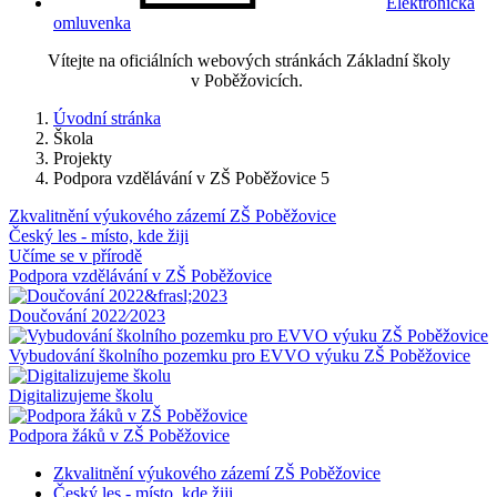
Elektronická
omluvenka
Vítejte na oficiálních webových stránkách Základní školy
v Poběžovicích.
Úvodní stránka
Škola
Projekty
Podpora vzdělávání v ZŠ Poběžovice 5
Zkvalitnění výukového zázemí ZŠ Poběžovice
Český les - místo, kde žiji
Učíme se v přírodě
Podpora vzdělávání v ZŠ Poběžovice
Doučování 2022⁄2023
Vybudování školního pozemku pro EVVO výuku ZŠ Poběžovice
Digitalizujeme školu
Podpora žáků v ZŠ Poběžovice
Zkvalitnění výukového zázemí ZŠ Poběžovice
Český les - místo, kde žiji