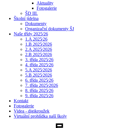
Aktuality
Fotogalerie
ŠD III.
Školní jídelna
Dokumenty
Organizační dokumenty ŠJ
Naše třídy 2025⁄26
1.A 2025⁄26
1.B 2025⁄2026
2.A 2025⁄2026
2.B 2025⁄2026
3. třída 2025⁄26
4. třída 2025⁄26
5.A 2025⁄2026
5.B 2025⁄2026
6. třída 2025⁄26
7. třída 2025⁄2026
8. třída 2025⁄26
9. třída 2025⁄26
Kontakt
Fotogalerie
Videa - digikroužek
Virtuální prohlídka naší školy