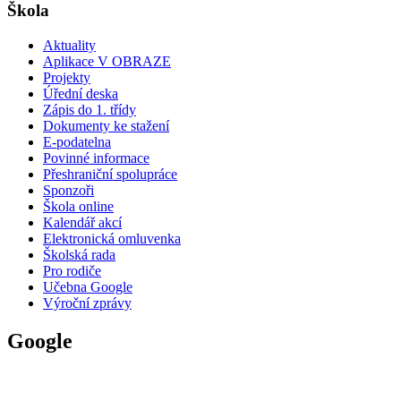
Škola
Aktuality
Aplikace V OBRAZE
Projekty
Úřední deska
Zápis do 1. třídy
Dokumenty ke stažení
E-podatelna
Povinné informace
Přeshraniční spolupráce
Sponzoři
Škola online
Kalendář akcí
Elektronická omluvenka
Školská rada
Pro rodiče
Učebna Google
Výroční zprávy
Google