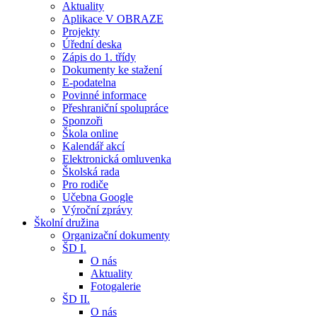
Aktuality
Aplikace V OBRAZE
Projekty
Úřední deska
Zápis do 1. třídy
Dokumenty ke stažení
E-podatelna
Povinné informace
Přeshraniční spolupráce
Sponzoři
Škola online
Kalendář akcí
Elektronická omluvenka
Školská rada
Pro rodiče
Učebna Google
Výroční zprávy
Školní družina
Organizační dokumenty
ŠD I.
O nás
Aktuality
Fotogalerie
ŠD II.
O nás