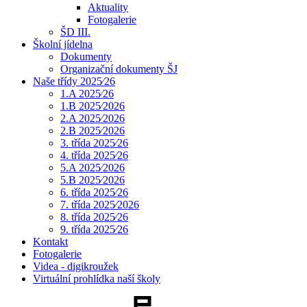
Aktuality
Fotogalerie
ŠD III.
Školní jídelna
Dokumenty
Organizační dokumenty ŠJ
Naše třídy 2025⁄26
1.A 2025⁄26
1.B 2025⁄2026
2.A 2025⁄2026
2.B 2025⁄2026
3. třída 2025⁄26
4. třída 2025⁄26
5.A 2025⁄2026
5.B 2025⁄2026
6. třída 2025⁄26
7. třída 2025⁄2026
8. třída 2025⁄26
9. třída 2025⁄26
Kontakt
Fotogalerie
Videa - digikroužek
Virtuální prohlídka naší školy