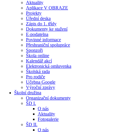
Aktuality
Aplikace V OBRAZE
Projekty
Úřední deska
Zápis do 1. třídy
Dokumenty ke stažení
E-podatelna
Povinné informace
Přeshraniční spolupráce
Sponzoři
Škola online
Kalendář akcí
Elektronická omluvenka
Školská rada
Pro rodiče
Učebna Google
Výroční zprávy
Školní družina
Organizační dokumenty
ŠD I.
O nás
Aktuality
Fotogalerie
ŠD II.
O nás