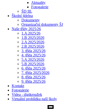
Aktuality
Fotogalerie
ŠD III.
Školní jídelna
Dokumenty
Organizační dokumenty ŠJ
Naše třídy 2025⁄26
1.A 2025⁄26
1.B 2025⁄2026
2.A 2025⁄2026
2.B 2025⁄2026
3. třída 2025⁄26
4. třída 2025⁄26
5.A 2025⁄2026
5.B 2025⁄2026
6. třída 2025⁄26
7. třída 2025⁄2026
8. třída 2025⁄26
9. třída 2025⁄26
Kontakt
Fotogalerie
Videa - digikroužek
Virtuální prohlídka naší školy