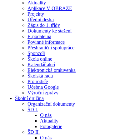
Aktuality
Aplikace V OBRAZE
Projekty
Úřední deska
Zápis do 1. třídy
Dokumenty ke stažení
E-podatelna
Povinné informace
Přeshraniční spolupráce
Sponzoři
Škola online
Kalendář akcí
Elektronická omluvenka
Školská rada
Pro rodiče
Učebna Google
Výroční zprávy
Školní družina
Organizační dokumenty
ŠD I.
O nás
Aktuality
Fotogalerie
ŠD II.
O nás