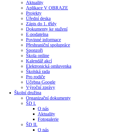
Aktuality
Aplikace V OBRAZE
Projekty
Úřední deska
Zápis do 1. třídy
Dokumenty ke stažení
E-podatelna
Povinné informace
Přeshraniční spolupráce
Sponzoři
Škola online
Kalendář akcí
Elektronická omluvenka
Školská rada
Pro rodiče
Učebna Google
Výroční zprávy
Školní družina
Organizační dokumenty
ŠD I.
O nás
Aktuality
Fotogalerie
ŠD II.
O nás