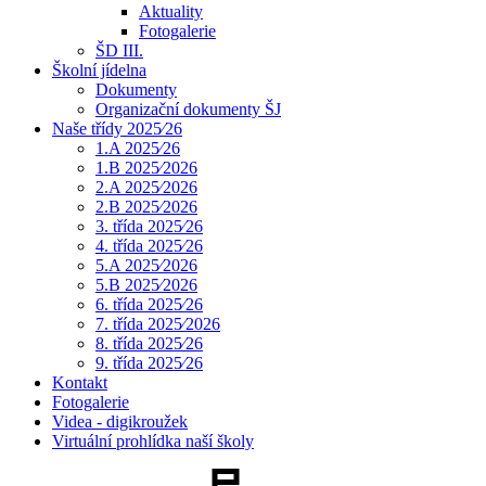
Aktuality
Fotogalerie
ŠD III.
Školní jídelna
Dokumenty
Organizační dokumenty ŠJ
Naše třídy 2025⁄26
1.A 2025⁄26
1.B 2025⁄2026
2.A 2025⁄2026
2.B 2025⁄2026
3. třída 2025⁄26
4. třída 2025⁄26
5.A 2025⁄2026
5.B 2025⁄2026
6. třída 2025⁄26
7. třída 2025⁄2026
8. třída 2025⁄26
9. třída 2025⁄26
Kontakt
Fotogalerie
Videa - digikroužek
Virtuální prohlídka naší školy