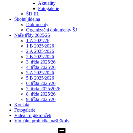
Aktuality
Fotogalerie
ŠD III.
Školní jídelna
Dokumenty
Organizační dokumenty ŠJ
Naše třídy 2025⁄26
1.A 2025⁄26
1.B 2025⁄2026
2.A 2025⁄2026
2.B 2025⁄2026
3. třída 2025⁄26
4. třída 2025⁄26
5.A 2025⁄2026
5.B 2025⁄2026
6. třída 2025⁄26
7. třída 2025⁄2026
8. třída 2025⁄26
9. třída 2025⁄26
Kontakt
Fotogalerie
Videa - digikroužek
Virtuální prohlídka naší školy