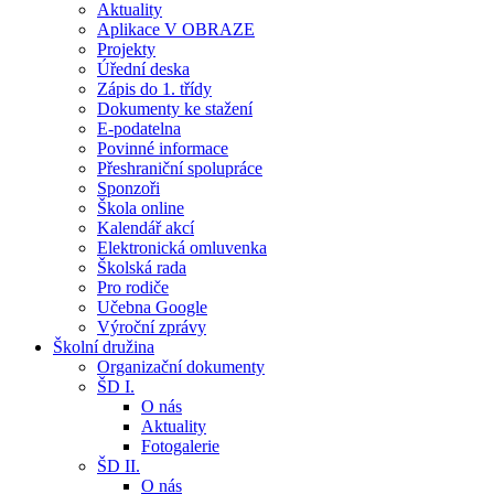
Aktuality
Aplikace V OBRAZE
Projekty
Úřední deska
Zápis do 1. třídy
Dokumenty ke stažení
E-podatelna
Povinné informace
Přeshraniční spolupráce
Sponzoři
Škola online
Kalendář akcí
Elektronická omluvenka
Školská rada
Pro rodiče
Učebna Google
Výroční zprávy
Školní družina
Organizační dokumenty
ŠD I.
O nás
Aktuality
Fotogalerie
ŠD II.
O nás