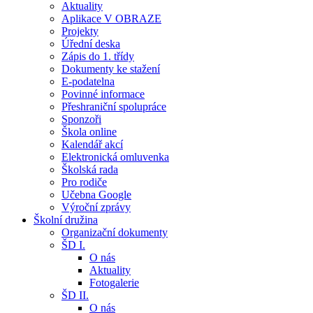
Aktuality
Aplikace V OBRAZE
Projekty
Úřední deska
Zápis do 1. třídy
Dokumenty ke stažení
E-podatelna
Povinné informace
Přeshraniční spolupráce
Sponzoři
Škola online
Kalendář akcí
Elektronická omluvenka
Školská rada
Pro rodiče
Učebna Google
Výroční zprávy
Školní družina
Organizační dokumenty
ŠD I.
O nás
Aktuality
Fotogalerie
ŠD II.
O nás