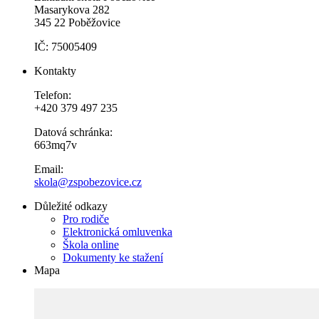
Masarykova 282
345 22 Poběžovice
IČ: 75005409
Kontakty
Telefon:
+420 379 497 235
Datová schránka:
663mq7v
Email:
skola@zspobezovice.cz
Důležité odkazy
Pro rodiče
Elektronická omluvenka
Škola online
Dokumenty ke stažení
Mapa