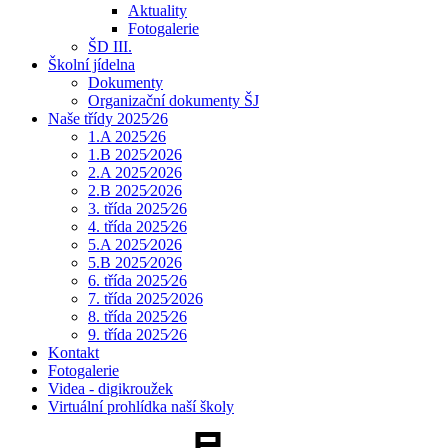
Aktuality
Fotogalerie
ŠD III.
Školní jídelna
Dokumenty
Organizační dokumenty ŠJ
Naše třídy 2025⁄26
1.A 2025⁄26
1.B 2025⁄2026
2.A 2025⁄2026
2.B 2025⁄2026
3. třída 2025⁄26
4. třída 2025⁄26
5.A 2025⁄2026
5.B 2025⁄2026
6. třída 2025⁄26
7. třída 2025⁄2026
8. třída 2025⁄26
9. třída 2025⁄26
Kontakt
Fotogalerie
Videa - digikroužek
Virtuální prohlídka naší školy