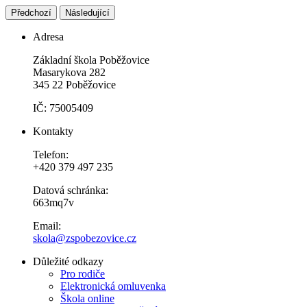
Předchozí
Následující
Adresa
Základní škola Poběžovice
Masarykova 282
345 22 Poběžovice
IČ: 75005409
Kontakty
Telefon:
+420 379 497 235
Datová schránka:
663mq7v
Email:
skola@zspobezovice.cz
Důležité odkazy
Pro rodiče
Elektronická omluvenka
Škola online