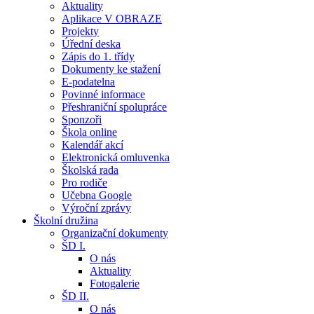
Aktuality
Aplikace V OBRAZE
Projekty
Úřední deska
Zápis do 1. třídy
Dokumenty ke stažení
E-podatelna
Povinné informace
Přeshraniční spolupráce
Sponzoři
Škola online
Kalendář akcí
Elektronická omluvenka
Školská rada
Pro rodiče
Učebna Google
Výroční zprávy
Školní družina
Organizační dokumenty
ŠD I.
O nás
Aktuality
Fotogalerie
ŠD II.
O nás