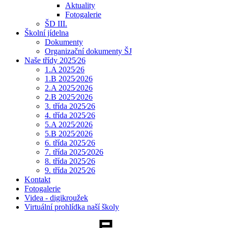
Aktuality
Fotogalerie
ŠD III.
Školní jídelna
Dokumenty
Organizační dokumenty ŠJ
Naše třídy 2025⁄26
1.A 2025⁄26
1.B 2025⁄2026
2.A 2025⁄2026
2.B 2025⁄2026
3. třída 2025⁄26
4. třída 2025⁄26
5.A 2025⁄2026
5.B 2025⁄2026
6. třída 2025⁄26
7. třída 2025⁄2026
8. třída 2025⁄26
9. třída 2025⁄26
Kontakt
Fotogalerie
Videa - digikroužek
Virtuální prohlídka naší školy