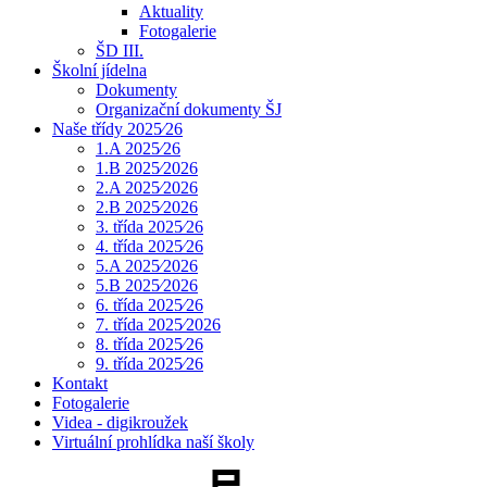
Aktuality
Fotogalerie
ŠD III.
Školní jídelna
Dokumenty
Organizační dokumenty ŠJ
Naše třídy 2025⁄26
1.A 2025⁄26
1.B 2025⁄2026
2.A 2025⁄2026
2.B 2025⁄2026
3. třída 2025⁄26
4. třída 2025⁄26
5.A 2025⁄2026
5.B 2025⁄2026
6. třída 2025⁄26
7. třída 2025⁄2026
8. třída 2025⁄26
9. třída 2025⁄26
Kontakt
Fotogalerie
Videa - digikroužek
Virtuální prohlídka naší školy