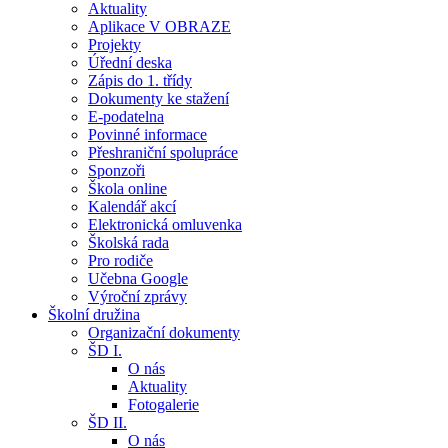
Aktuality
Aplikace V OBRAZE
Projekty
Úřední deska
Zápis do 1. třídy
Dokumenty ke stažení
E-podatelna
Povinné informace
Přeshraniční spolupráce
Sponzoři
Škola online
Kalendář akcí
Elektronická omluvenka
Školská rada
Pro rodiče
Učebna Google
Výroční zprávy
Školní družina
Organizační dokumenty
ŠD I.
O nás
Aktuality
Fotogalerie
ŠD II.
O nás