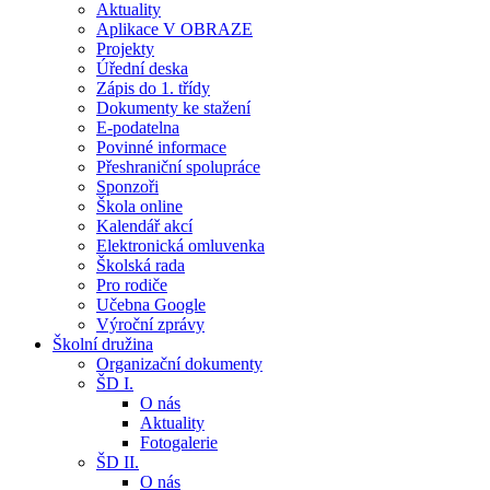
Aktuality
Aplikace V OBRAZE
Projekty
Úřední deska
Zápis do 1. třídy
Dokumenty ke stažení
E-podatelna
Povinné informace
Přeshraniční spolupráce
Sponzoři
Škola online
Kalendář akcí
Elektronická omluvenka
Školská rada
Pro rodiče
Učebna Google
Výroční zprávy
Školní družina
Organizační dokumenty
ŠD I.
O nás
Aktuality
Fotogalerie
ŠD II.
O nás