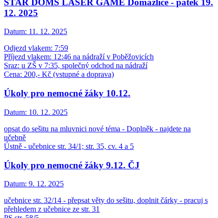
STAR DOMS LASER GAME Domažlice - pátek 19.
12. 2025
Datum:
11. 12. 2025
Odjezd vlakem: 7:59
Příjezd vlakem: 12:46 na nádraží v Poběžovicích
Sraz: u ZŠ v 7:35, společný odchod na nádraží
Cena: 200,- Kč (vstupné a doprava)
Úkoly pro nemocné žáky 10.12.
Datum:
10. 12. 2025
opsat do sešitu na mluvnici nové téma - Doplněk - najdete na
učebně
Ústně - učebnice str. 34/1; str. 35, cv. 4 a 5
Úkoly pro nemocné žáky 9.12. ČJ
Datum:
9. 12. 2025
učebnice str. 32/14 - přepsat věty do sešitu, doplnit čárky - pracuj s
přehledem z učebnice ze str. 31
PS str. 58/5