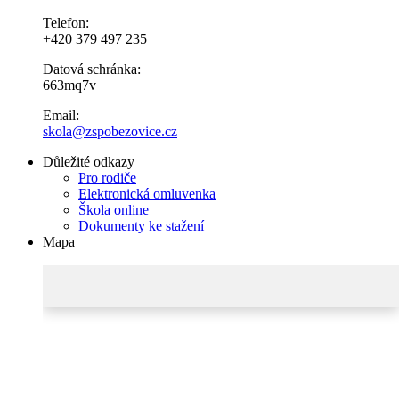
Telefon:
+420 379 497 235
Datová schránka:
663mq7v
Email:
skola@zspobezovice.cz
Důležité odkazy
Pro rodiče
Elektronická omluvenka
Škola online
Dokumenty ke stažení
Mapa