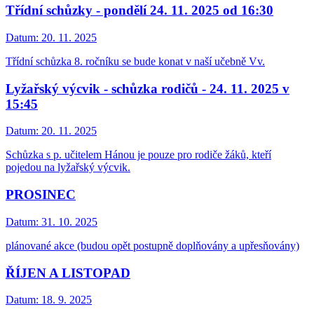
Třídní schůzky - pondělí 24. 11. 2025 od 16:30
Datum:
20. 11. 2025
Třídní schůzka 8. ročníku se bude konat v naší učebně Vv.
Lyžařský výcvik - schůzka rodičů - 24. 11. 2025 v
15:45
Datum:
20. 11. 2025
Schůzka s p. učitelem Hánou je pouze pro rodiče žáků, kteří
pojedou na lyžařský výcvik.
PROSINEC
Datum:
31. 10. 2025
plánované akce (budou opět postupně doplňovány a upřesňovány)
ŘÍJEN A LISTOPAD
Datum:
18. 9. 2025