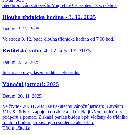
literatura - zápis do sešitu Miguel de Cervantes - viz. učebna
Dlouhá třídnická hodina - 3. 12. 2025
Datum:
2. 12. 2025
Ve středu 3. 12. bude dlouhá třídnická hodina od 7:00 hod.
Ředitelské volno 4. 12. a 5. 12. 2025
Datum:
2. 12. 2025
Informace o vyhlášení ředitelského volna
Vánoční jarmark 2025
Datum:
20. 11. 2025
Ve čtvrtek 20. 11. 2025 se uskutečnil vánoční jarmark. Chválím
žáky 8. třídy za zapojení do akce a také děkuji všem rodičům za
podporu a pomoc. Získané peníze budou opět vloženy do třídního
fondu a budou používány na společné akce dětí.
Třídní učitelka