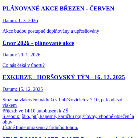
PLÁNOVANÉ AKCE BŘEZEN - ČERVEN
Datum:
1. 3. 2026
Akce budou postupně doplňovány a upřesňovány
Únor 2026 - plánované akce
Datum:
29. 1. 2026
Co nás čeká v únoru?
EXKURZE - HORŠOVSKÝ TÝN - 16. 12. 2025
Datum:
15. 12. 2025
Sraz: na vlakovém nádraží v Poběžovicích v 7:10, pak odjezd
vlakem
Příjezd: ve 14:10 autobusem k ZŠ
S sebou: jídlo, pití, kapesné, kartičku pojišťovny, vhodné oblečení a
obuv
Jízdné bude uhrazeno z třídního fondu.