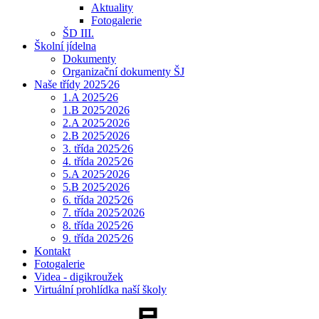
Aktuality
Fotogalerie
ŠD III.
Školní jídelna
Dokumenty
Organizační dokumenty ŠJ
Naše třídy 2025⁄26
1.A 2025⁄26
1.B 2025⁄2026
2.A 2025⁄2026
2.B 2025⁄2026
3. třída 2025⁄26
4. třída 2025⁄26
5.A 2025⁄2026
5.B 2025⁄2026
6. třída 2025⁄26
7. třída 2025⁄2026
8. třída 2025⁄26
9. třída 2025⁄26
Kontakt
Fotogalerie
Videa - digikroužek
Virtuální prohlídka naší školy