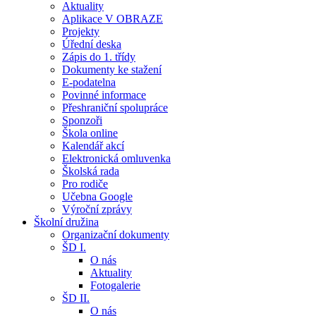
Aktuality
Aplikace V OBRAZE
Projekty
Úřední deska
Zápis do 1. třídy
Dokumenty ke stažení
E-podatelna
Povinné informace
Přeshraniční spolupráce
Sponzoři
Škola online
Kalendář akcí
Elektronická omluvenka
Školská rada
Pro rodiče
Učebna Google
Výroční zprávy
Školní družina
Organizační dokumenty
ŠD I.
O nás
Aktuality
Fotogalerie
ŠD II.
O nás