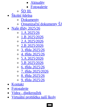
Aktuality
Fotogalerie
ŠD III.
Školní jídelna
Dokumenty
Organizační dokumenty ŠJ
Naše třídy 2025⁄26
1.A 2025⁄26
1.B 2025⁄2026
2.A 2025⁄2026
2.B 2025⁄2026
3. třída 2025⁄26
4. třída 2025⁄26
5.A 2025⁄2026
5.B 2025⁄2026
6. třída 2025⁄26
7. třída 2025⁄2026
8. třída 2025⁄26
9. třída 2025⁄26
Kontakt
Fotogalerie
Videa - digikroužek
Virtuální prohlídka naší školy