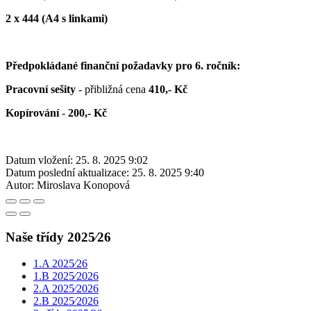
2 x 444 (A4 s linkami)
Předpokládané finanční požadavky pro 6. ročník:
Pracovní sešity
- přibližná cena
410,- Kč
Kopírování
-
200,- Kč
Datum vložení:
25. 8. 2025 9:02
Datum poslední aktualizace:
25. 8. 2025 9:40
Autor:
Miroslava Konopová
Naše třídy 2025⁄26
1.A 2025⁄26
1.B 2025⁄2026
2.A 2025⁄2026
2.B 2025⁄2026