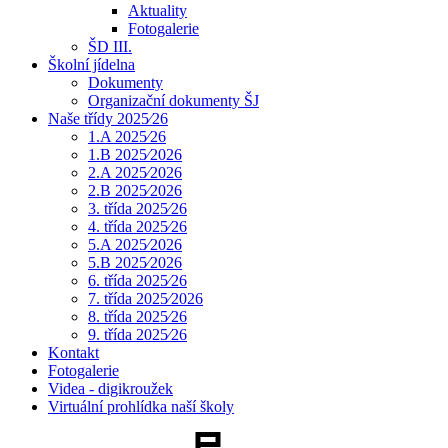
Aktuality
Fotogalerie
ŠD III.
Školní jídelna
Dokumenty
Organizační dokumenty ŠJ
Naše třídy 2025⁄26
1.A 2025⁄26
1.B 2025⁄2026
2.A 2025⁄2026
2.B 2025⁄2026
3. třída 2025⁄26
4. třída 2025⁄26
5.A 2025⁄2026
5.B 2025⁄2026
6. třída 2025⁄26
7. třída 2025⁄2026
8. třída 2025⁄26
9. třída 2025⁄26
Kontakt
Fotogalerie
Videa - digikroužek
Virtuální prohlídka naší školy