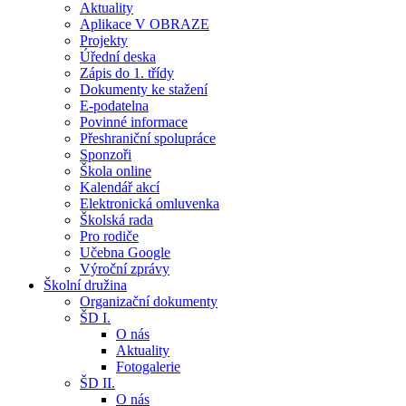
Aktuality
Aplikace V OBRAZE
Projekty
Úřední deska
Zápis do 1. třídy
Dokumenty ke stažení
E-podatelna
Povinné informace
Přeshraniční spolupráce
Sponzoři
Škola online
Kalendář akcí
Elektronická omluvenka
Školská rada
Pro rodiče
Učebna Google
Výroční zprávy
Školní družina
Organizační dokumenty
ŠD I.
O nás
Aktuality
Fotogalerie
ŠD II.
O nás