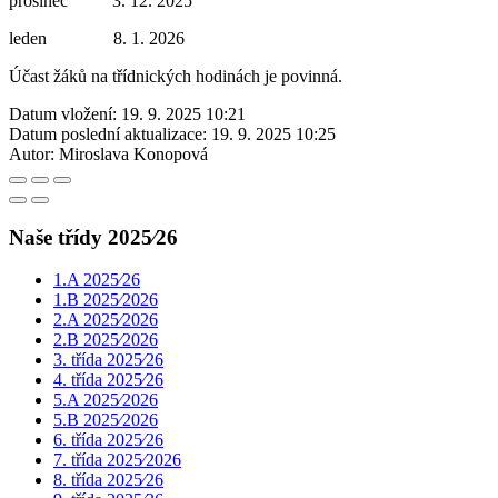
prosinec 3. 12. 2025
leden 8. 1. 2026
Účast žáků na třídnických hodinách je povinná.
Datum vložení:
19. 9. 2025 10:21
Datum poslední aktualizace:
19. 9. 2025 10:25
Autor:
Miroslava Konopová
Naše třídy 2025⁄26
1.A 2025⁄26
1.B 2025⁄2026
2.A 2025⁄2026
2.B 2025⁄2026
3. třída 2025⁄26
4. třída 2025⁄26
5.A 2025⁄2026
5.B 2025⁄2026
6. třída 2025⁄26
7. třída 2025⁄2026
8. třída 2025⁄26