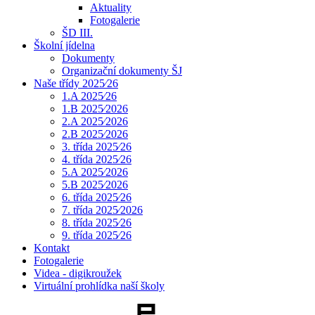
Aktuality
Fotogalerie
ŠD III.
Školní jídelna
Dokumenty
Organizační dokumenty ŠJ
Naše třídy 2025⁄26
1.A 2025⁄26
1.B 2025⁄2026
2.A 2025⁄2026
2.B 2025⁄2026
3. třída 2025⁄26
4. třída 2025⁄26
5.A 2025⁄2026
5.B 2025⁄2026
6. třída 2025⁄26
7. třída 2025⁄2026
8. třída 2025⁄26
9. třída 2025⁄26
Kontakt
Fotogalerie
Videa - digikroužek
Virtuální prohlídka naší školy