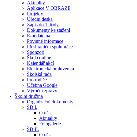
Aktuality
Aplikace V OBRAZE
Projekty
Úřední deska
Zápis do 1. třídy
Dokumenty ke stažení
E-podatelna
Povinné informace
Přeshraniční spolupráce
Sponzoři
Škola online
Kalendář akcí
Elektronická omluvenka
Školská rada
Pro rodiče
Učebna Google
Výroční zprávy
Školní družina
Organizační dokumenty
ŠD I.
O nás
Aktuality
Fotogalerie
ŠD II.
O nás