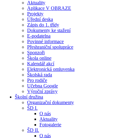
Aktuality
Aplikace V OBRAZE
Projekty
Úřední deska
Zápis do 1. třídy
Dokumenty ke stažení
E-podatelna
Povinné informace
Přeshraniční spolupráce
Sponzoři
Škola online
Kalendář akcí
Elektronická omluvenka
Školská rada
Pro rodiče
Učebna Google
Výroční zprávy
Školní družina
Organizační dokumenty
ŠD I.
O nás
Aktuality
Fotogalerie
ŠD II.
O nás