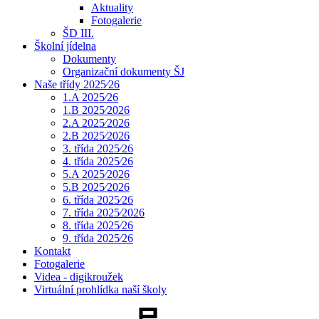
Aktuality
Fotogalerie
ŠD III.
Školní jídelna
Dokumenty
Organizační dokumenty ŠJ
Naše třídy 2025⁄26
1.A 2025⁄26
1.B 2025⁄2026
2.A 2025⁄2026
2.B 2025⁄2026
3. třída 2025⁄26
4. třída 2025⁄26
5.A 2025⁄2026
5.B 2025⁄2026
6. třída 2025⁄26
7. třída 2025⁄2026
8. třída 2025⁄26
9. třída 2025⁄26
Kontakt
Fotogalerie
Videa - digikroužek
Virtuální prohlídka naší školy