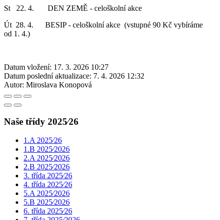
St 22. 4. DEN ZEMĚ - celoškolní akce
Út 28. 4. BESIP - celoškolní akce (vstupné 90 Kč vybíráme
od 1. 4.)
Datum vložení:
17. 3. 2026 10:27
Datum poslední aktualizace:
7. 4. 2026 12:32
Autor:
Miroslava Konopová
Naše třídy 2025⁄26
1.A 2025⁄26
1.B 2025⁄2026
2.A 2025⁄2026
2.B 2025⁄2026
3. třída 2025⁄26
4. třída 2025⁄26
5.A 2025⁄2026
5.B 2025⁄2026
6. třída 2025⁄26
7. třída 2025⁄2026