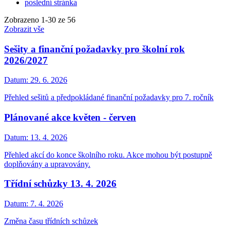
poslední stránka
Zobrazeno
1
-
30
ze 56
Zobrazit vše
Sešity a finanční požadavky pro školní rok
2026/2027
Datum:
29. 6. 2026
Přehled sešitů a předpokládané finanční požadavky pro 7. ročník
Plánované akce květen - červen
Datum:
13. 4. 2026
Přehled akcí do konce školního roku. Akce mohou být postupně
doplňovány a upravovány.
Třídní schůzky 13. 4. 2026
Datum:
7. 4. 2026
Změna času třídních schůzek