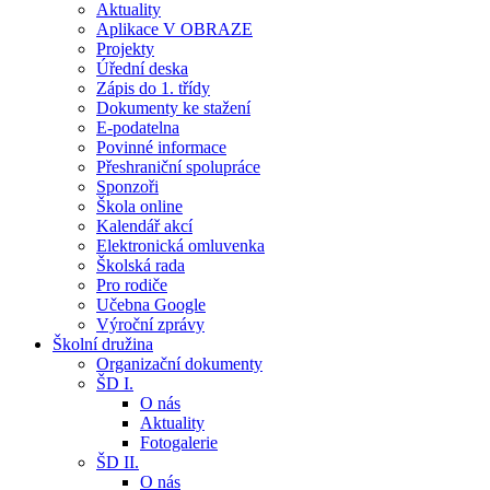
Aktuality
Aplikace V OBRAZE
Projekty
Úřední deska
Zápis do 1. třídy
Dokumenty ke stažení
E-podatelna
Povinné informace
Přeshraniční spolupráce
Sponzoři
Škola online
Kalendář akcí
Elektronická omluvenka
Školská rada
Pro rodiče
Učebna Google
Výroční zprávy
Školní družina
Organizační dokumenty
ŠD I.
O nás
Aktuality
Fotogalerie
ŠD II.
O nás