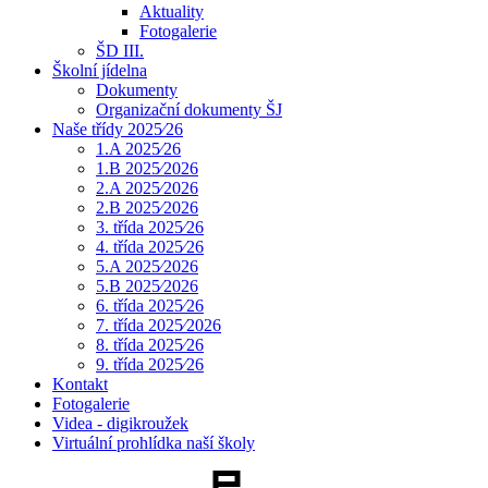
Aktuality
Fotogalerie
ŠD III.
Školní jídelna
Dokumenty
Organizační dokumenty ŠJ
Naše třídy 2025⁄26
1.A 2025⁄26
1.B 2025⁄2026
2.A 2025⁄2026
2.B 2025⁄2026
3. třída 2025⁄26
4. třída 2025⁄26
5.A 2025⁄2026
5.B 2025⁄2026
6. třída 2025⁄26
7. třída 2025⁄2026
8. třída 2025⁄26
9. třída 2025⁄26
Kontakt
Fotogalerie
Videa - digikroužek
Virtuální prohlídka naší školy