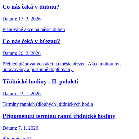
Co nás čeká v dubnu?
Datum:
17. 3. 2026
Plánované akce na měsíc duben
Co nás čeká v březnu?
Datum:
26. 2. 2026
Přehled plánovaných akcí na měsíc březen. Akce mohou být
upravovány a postupně doplňovány.
Třídnické hodiny - II. pololetí
Datum:
23. 1. 2026
Termíny ranních (dlouhých) třídnických hodin
Připomenutí termínu ranní třídnické hodiny
Datum:
7. 1. 2026
Připomínám!!!