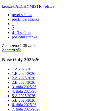
kroužek ALCHYMISTR - platba
první stránka
předchozí stránka
1
2
další stránka
poslední stránka
Zobrazeno
1
-
30
ze 56
Zobrazit vše
Naše třídy 2025⁄26
1.A 2025⁄26
1.B 2025⁄2026
2.A 2025⁄2026
2.B 2025⁄2026
3. třída 2025⁄26
4. třída 2025⁄26
5.A 2025⁄2026
5.B 2025⁄2026
6. třída 2025⁄26
7. třída 2025⁄2026