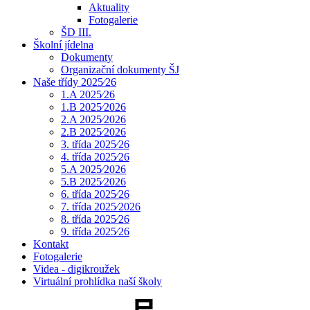
Aktuality
Fotogalerie
ŠD III.
Školní jídelna
Dokumenty
Organizační dokumenty ŠJ
Naše třídy 2025⁄26
1.A 2025⁄26
1.B 2025⁄2026
2.A 2025⁄2026
2.B 2025⁄2026
3. třída 2025⁄26
4. třída 2025⁄26
5.A 2025⁄2026
5.B 2025⁄2026
6. třída 2025⁄26
7. třída 2025⁄2026
8. třída 2025⁄26
9. třída 2025⁄26
Kontakt
Fotogalerie
Videa - digikroužek
Virtuální prohlídka naší školy