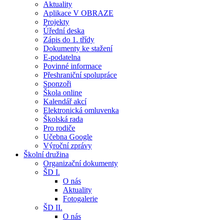
Aktuality
Aplikace V OBRAZE
Projekty
Úřední deska
Zápis do 1. třídy
Dokumenty ke stažení
E-podatelna
Povinné informace
Přeshraniční spolupráce
Sponzoři
Škola online
Kalendář akcí
Elektronická omluvenka
Školská rada
Pro rodiče
Učebna Google
Výroční zprávy
Školní družina
Organizační dokumenty
ŠD I.
O nás
Aktuality
Fotogalerie
ŠD II.
O nás