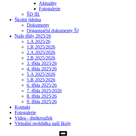
Aktuality
Fotogalerie
ŠD III.
Školní jídelna
Dokumenty
Organizační dokumenty ŠJ
Naše třídy 2025⁄26
1.A 2025⁄26
1.B 2025⁄2026
2.A 2025⁄2026
2.B 2025⁄2026
3. třída 2025⁄26
4. třída 2025⁄26
5.A 2025⁄2026
5.B 2025⁄2026
6. třída 2025⁄26
7. třída 2025⁄2026
8. třída 2025⁄26
9. třída 2025⁄26
Kontakt
Fotogalerie
Videa - digikroužek
Virtuální prohlídka naší školy