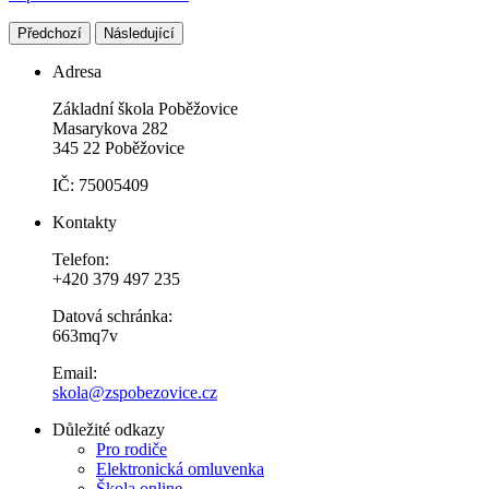
Předchozí
Následující
Adresa
Základní škola Poběžovice
Masarykova 282
345 22 Poběžovice
IČ: 75005409
Kontakty
Telefon:
+420 379 497 235
Datová schránka:
663mq7v
Email:
skola@zspobezovice.cz
Důležité odkazy
Pro rodiče
Elektronická omluvenka
Škola online