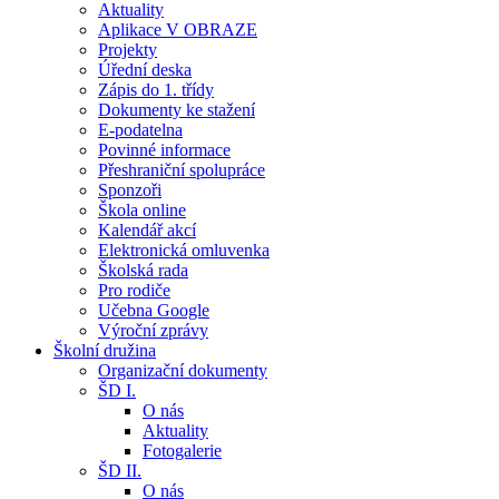
Aktuality
Aplikace V OBRAZE
Projekty
Úřední deska
Zápis do 1. třídy
Dokumenty ke stažení
E-podatelna
Povinné informace
Přeshraniční spolupráce
Sponzoři
Škola online
Kalendář akcí
Elektronická omluvenka
Školská rada
Pro rodiče
Učebna Google
Výroční zprávy
Školní družina
Organizační dokumenty
ŠD I.
O nás
Aktuality
Fotogalerie
ŠD II.
O nás