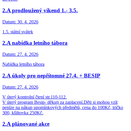
2.A prodloužený víkend 1.- 3.5.
Datum:
30. 4. 2026
1.5. státní svátek
2.A nabídka letního tábora
Datum:
27. 4. 2026
Nabídka letního tábora
2.A úkoly pro nepřítomné 27.4. + BESIP
Datum:
27. 4. 2026
V úterý kontrolní čtení str.110-112.
V úterý program Besip- děkuji za zaplacení.Děti si mohou vzít
peníze na nákup upomínkových předmětů, cena do 100Kč, tričko
300, kšiltovka 250Kč.
2.A plánované akce