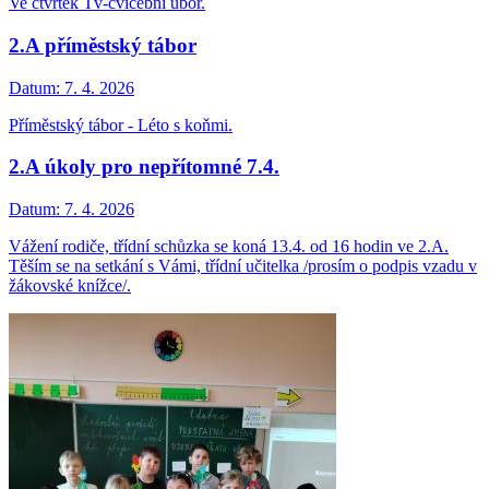
Ve čtvrtek Tv-cvičební úbor.
2.A příměstský tábor
Datum:
7. 4. 2026
Příměstský tábor - Léto s koňmi.
2.A úkoly pro nepřítomné 7.4.
Datum:
7. 4. 2026
Vážení rodiče, třídní schůzka se koná 13.4. od 16 hodin ve 2.A.
Těším se na setkání s Vámi, třídní učitelka /prosím o podpis vzadu v
žákovské knížce/.