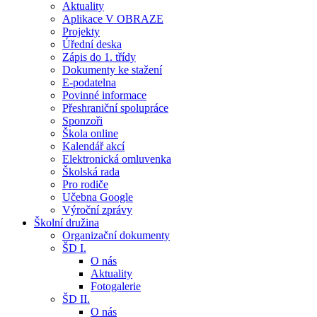
Aktuality
Aplikace V OBRAZE
Projekty
Úřední deska
Zápis do 1. třídy
Dokumenty ke stažení
E-podatelna
Povinné informace
Přeshraniční spolupráce
Sponzoři
Škola online
Kalendář akcí
Elektronická omluvenka
Školská rada
Pro rodiče
Učebna Google
Výroční zprávy
Školní družina
Organizační dokumenty
ŠD I.
O nás
Aktuality
Fotogalerie
ŠD II.
O nás