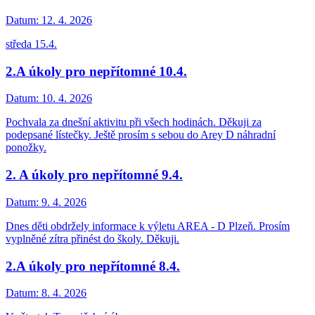
Datum:
12. 4. 2026
středa 15.4.
2.A úkoly pro nepřítomné 10.4.
Datum:
10. 4. 2026
Pochvala za dnešní aktivitu při všech hodinách. Děkuji za
podepsané lístečky. Ještě prosím s sebou do Arey D náhradní
ponožky.
2. A úkoly pro nepřítomné 9.4.
Datum:
9. 4. 2026
Dnes děti obdržely informace k výletu AREA - D Plzeň. Prosím
vyplněné zítra přinést do školy. Děkuji.
2.A úkoly pro nepřítomné 8.4.
Datum:
8. 4. 2026