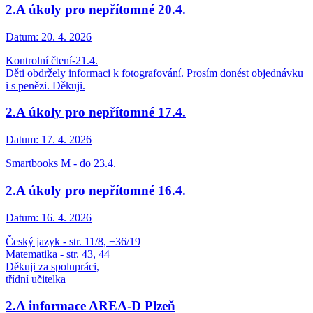
2.A úkoly pro nepřítomné 20.4.
Datum:
20. 4. 2026
Kontrolní čtení-21.4.
Děti obdržely informaci k fotografování. Prosím donést objednávku
i s penězi. Děkuji.
2.A úkoly pro nepřítomné 17.4.
Datum:
17. 4. 2026
Smartbooks M - do 23.4.
2.A úkoly pro nepřítomné 16.4.
Datum:
16. 4. 2026
Český jazyk - str. 11/8, +36/19
Matematika - str. 43, 44
Děkuji za spolupráci,
třídní učitelka
2.A informace AREA-D Plzeň