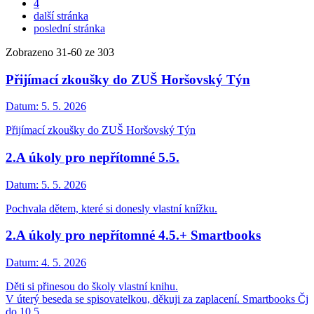
4
další stránka
poslední stránka
Zobrazeno
31
-
60
ze 303
Přijímací zkoušky do ZUŠ Horšovský Týn
Datum:
5. 5. 2026
Přijímací zkoušky do ZUŠ Horšovský Týn
2.A úkoly pro nepřítomné 5.5.
Datum:
5. 5. 2026
Pochvala dětem, které si donesly vlastní knížku.
2.A úkoly pro nepřítomné 4.5.+ Smartbooks
Datum:
4. 5. 2026
Děti si přinesou do školy vlastní knihu.
V úterý beseda se spisovatelkou, děkuji za zaplacení. Smartbooks Čj
do 10.5.