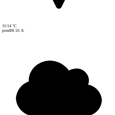
31/14 °C
pondělí
10. 8.