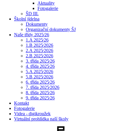
Aktuality
Fotogalerie
ŠD III.
Školní jídelna
Dokumenty
Organizační dokumenty ŠJ
Naše třídy 2025⁄26
1.A 2025⁄26
1.B 2025⁄2026
2.A 2025⁄2026
2.B 2025⁄2026
3. třída 2025⁄26
4. třída 2025⁄26
5.A 2025⁄2026
5.B 2025⁄2026
6. třída 2025⁄26
7. třída 2025⁄2026
8. třída 2025⁄26
9. třída 2025⁄26
Kontakt
Fotogalerie
Videa - digikroužek
Virtuální prohlídka naší školy