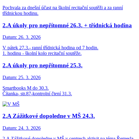
Pochvala za dnešní účast na školní recitační soutěži a za ranní
třídnickou hodinu.
2.A úkoly pro nepřítomné 26.3. + třídnická hodina
Datum:
26. 3. 2026
V pátek 27.3.- ranní třídnická hodina od 7 hodin.
1. hodinu - školní kolo recitační soutěže.
2.A úkoly pro nepřítomné 25.3.
Datum:
25. 3. 2026
Smartbooks M do 30.3.
Čítanka- str.87-kontrolní čtení 31.3.
2.A Zážitkové dopoledne v MŠ 24.3.
Datum:
24. 3. 2026
2.A Zážitkové dopoledne v MŠ v centrech aktivit na téma Řemesla.