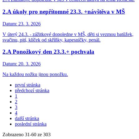
2.A úkoly pro nepřítomné 23.3. +návštěva v MŠ
Datum:
23. 3. 2026
V úterý 24.3. - zážitkové dopoledne v MŠ, děti si vezmou batůžek,
svačinu, pití, klíček od skříňky, kapesníčky, penál.
2.A Ponožkový den 23.3.+ pochvala
Datum:
20. 3. 2026
Na každou nožku jinou ponožku.
první stránka
předchozí stránka
1
2
3
4
další stránka
poslední stránka
Zobrazeno
31
-
60
ze 303