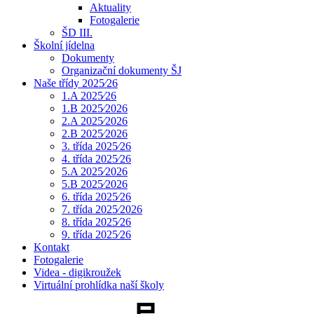
Aktuality
Fotogalerie
ŠD III.
Školní jídelna
Dokumenty
Organizační dokumenty ŠJ
Naše třídy 2025⁄26
1.A 2025⁄26
1.B 2025⁄2026
2.A 2025⁄2026
2.B 2025⁄2026
3. třída 2025⁄26
4. třída 2025⁄26
5.A 2025⁄2026
5.B 2025⁄2026
6. třída 2025⁄26
7. třída 2025⁄2026
8. třída 2025⁄26
9. třída 2025⁄26
Kontakt
Fotogalerie
Videa - digikroužek
Virtuální prohlídka naší školy