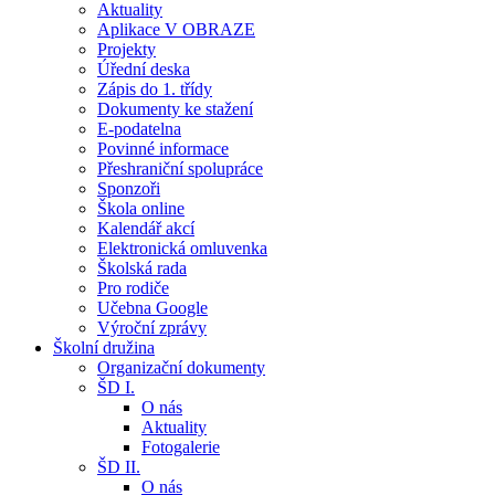
Aktuality
Aplikace V OBRAZE
Projekty
Úřední deska
Zápis do 1. třídy
Dokumenty ke stažení
E-podatelna
Povinné informace
Přeshraniční spolupráce
Sponzoři
Škola online
Kalendář akcí
Elektronická omluvenka
Školská rada
Pro rodiče
Učebna Google
Výroční zprávy
Školní družina
Organizační dokumenty
ŠD I.
O nás
Aktuality
Fotogalerie
ŠD II.
O nás