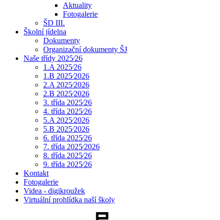
Aktuality
Fotogalerie
ŠD III.
Školní jídelna
Dokumenty
Organizační dokumenty ŠJ
Naše třídy 2025⁄26
1.A 2025⁄26
1.B 2025⁄2026
2.A 2025⁄2026
2.B 2025⁄2026
3. třída 2025⁄26
4. třída 2025⁄26
5.A 2025⁄2026
5.B 2025⁄2026
6. třída 2025⁄26
7. třída 2025⁄2026
8. třída 2025⁄26
9. třída 2025⁄26
Kontakt
Fotogalerie
Videa - digikroužek
Virtuální prohlídka naší školy