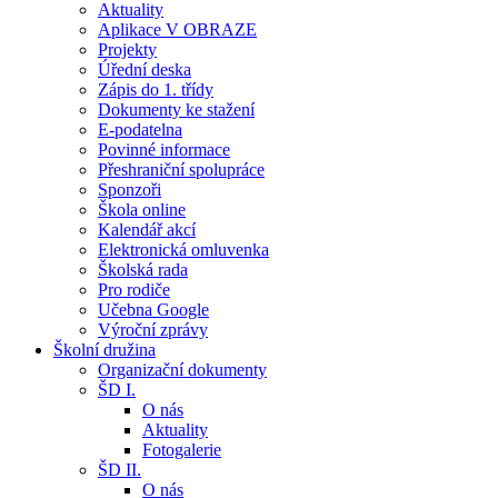
Aktuality
Aplikace V OBRAZE
Projekty
Úřední deska
Zápis do 1. třídy
Dokumenty ke stažení
E-podatelna
Povinné informace
Přeshraniční spolupráce
Sponzoři
Škola online
Kalendář akcí
Elektronická omluvenka
Školská rada
Pro rodiče
Učebna Google
Výroční zprávy
Školní družina
Organizační dokumenty
ŠD I.
O nás
Aktuality
Fotogalerie
ŠD II.
O nás