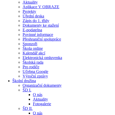
Aktuality
Aplikace V OBRAZE
Projekty
Úřední deska
Zápis do 1. třídy
Dokumenty ke stažení
E-podatelna
Povinné informace
Přeshraniční spolupráce
Sponzoři
Škola online
Kalendář akcí
Elektronická omluvenka
Školská rada
Pro rodiče
Učebna Google
Výroční zprávy
Školní družina
Organizační dokumenty
ŠD I.
O nás
Aktuality
Fotogalerie
ŠD II.
O nás