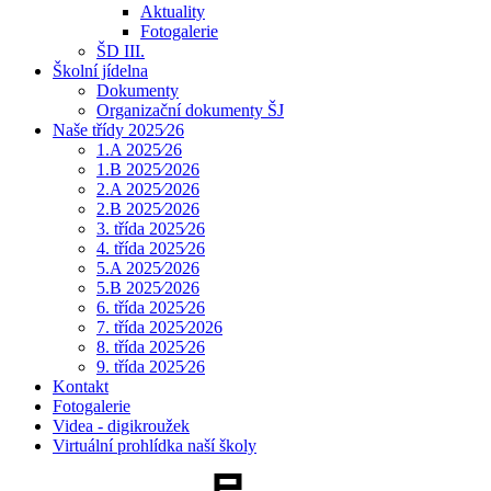
Aktuality
Fotogalerie
ŠD III.
Školní jídelna
Dokumenty
Organizační dokumenty ŠJ
Naše třídy 2025⁄26
1.A 2025⁄26
1.B 2025⁄2026
2.A 2025⁄2026
2.B 2025⁄2026
3. třída 2025⁄26
4. třída 2025⁄26
5.A 2025⁄2026
5.B 2025⁄2026
6. třída 2025⁄26
7. třída 2025⁄2026
8. třída 2025⁄26
9. třída 2025⁄26
Kontakt
Fotogalerie
Videa - digikroužek
Virtuální prohlídka naší školy